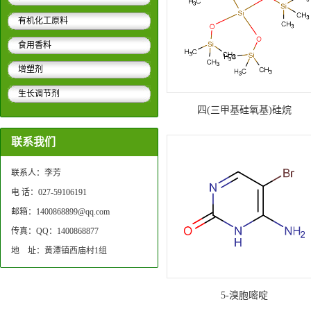
有机化工原料
食用香料
增塑剂
生长调节剂
四(三甲基硅氧基)硅烷
联系我们
联系人：李芳
电 话：027-59106191
邮箱：1400868899@qq.com
传真：QQ：1400868877
地 址：黄潭镇西庙村1组
5-溴胞嘧啶