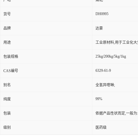
产地
湖北
DH0995
货号
品牌
达豪
用途
工业原材料,用于工业化大
25kg/200kg/5kg/1kg
包装规格
6329-61-9
CAS编号
别名
全氢异喹啉;
99%
纯度
包装
依据产品性状而定,一般为
级别
医药级