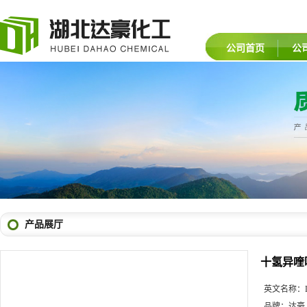
公司首页
公
产品展厅
十氢异喹
英文名称：
品牌：
达豪