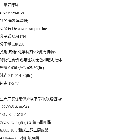
十氢异喹啉
CAS:6329-61-9
别名:全氢异喹啉;
英文名:Decahydroisoquinoline
分子式:C9H17N
分子量:139.238
类别:其他>化学试剂>含氮有机物>
物化性质:外观与性状:无色和透明液体
密度:0.936 g/mL at25 °C(lit.)
沸点:211-214 °C(lit.)
闪点:175 °F
生产厂家优惠供应以下品种,欢迎咨询:
122-99-6 苯氧乙醇
1317-80-2 金红石
73246-45-4 (S)-(-)-2-氯丙酸甲酯
68855-18-5 新戊二醇二庚酸酯
4991-47-3 二棕榈酸锌酯