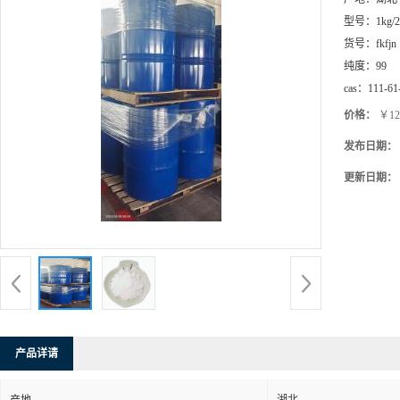
型号：
1kg/
货号：
fkfjn
纯度：
99
cas：
111-61
价格：
￥12
发布日期：
更新日期：
产品详请