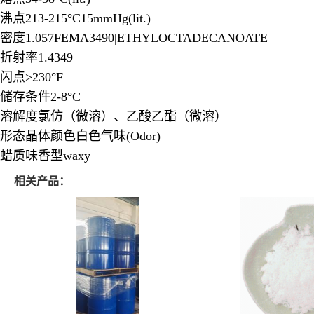
沸点213-215°C15mmHg(lit.)
密度1.057FEMA3490|ETHYLOCTADECANOATE
折射率1.4349
闪点>230°F
储存条件2-8°C
溶解度氯仿（微溶）、乙酸乙酯（微溶）
形态晶体颜色白色气味(Odor)
蜡质味香型waxy
相关产品：