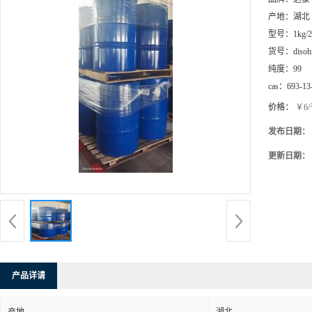
产地：
湖北
型号：
1kg/
货号：
disoh
纯度：
99
cas：
693-13
价格：
￥6
发布日期：
更新日期：
产品详请