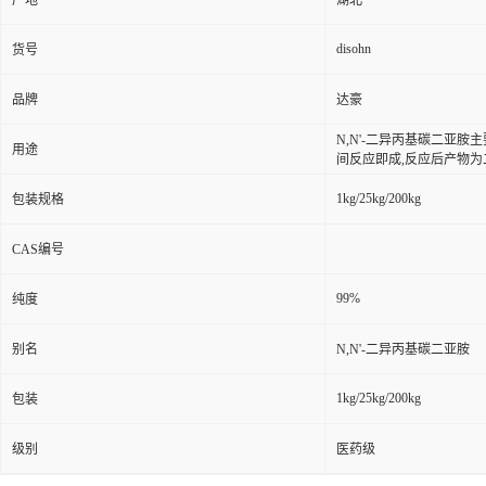
产地
湖北
disohn
货号
品牌
达豪
N,N'-二异丙基碳二亚
用途
间反应即成,反应后产物为
1kg/25kg/200kg
包装规格
CAS编号
99%
纯度
别名
N,N'-二异丙基碳二亚胺
1kg/25kg/200kg
包装
级别
医药级