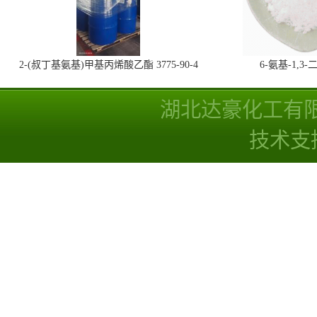
2-(叔丁基氨基)甲基丙烯酸乙酯 3775-90-4
6-氨基-1,
湖北达豪化工有
技术支