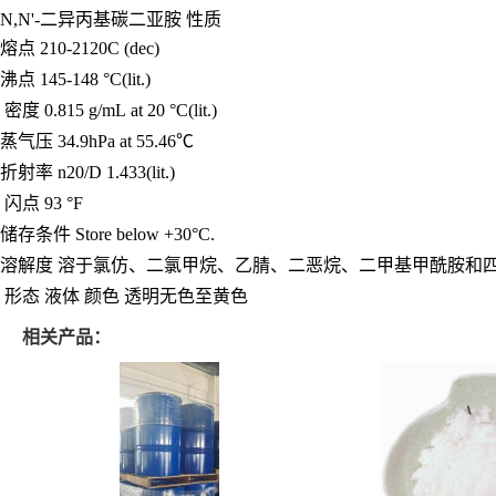
N,N'-二异丙基碳二亚胺 性质
熔点 210-2120C (dec)
沸点 145-148 °C(lit.)
密度 0.815 g/mL at 20 °C(lit.)
蒸气压 34.9hPa at 55.46℃
折射率 n20/D 1.433(lit.)
闪点 93 °F
储存条件 Store below +30°C.
溶解度 溶于氯仿、二氯甲烷、乙腈、二恶烷、二甲基甲酰胺和
形态 液体 颜色 透明无色至黄色
相关产品：