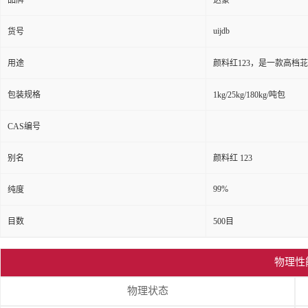
品牌
达豪
uijdb
货号
用途
颜料红123，是一款高
包装规格
1kg/25kg/180kg/吨包
CAS编号
别名
颜料红 123
99%
纯度
目数
500目
物理性
物理状态