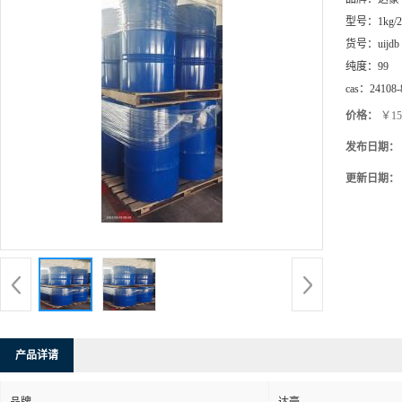
型号：
1kg/
货号：
uijdb
纯度：
99
cas：
24108-
价格：
￥15
发布日期：
更新日期：
产品详请