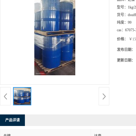
型号：
1kg/
货号：
dsuif
纯度：
99
cas：
67075-
价格：
￥15
发布日期：
更新日期：
产品详请