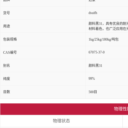
品牌
达豪
dsuifh
货号
颜料黑31，具有优良的
用途
材料着色，也广泛应用在
包装规格
1kg/25kg/180kg/吨包
67075-37-0
CAS编号
别名
颜料黑31
99%
纯度
目数
500目
物理性
物理状态