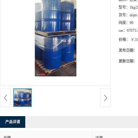
型号：
1kg/
货号：
dojm
纯度：
99
cas：
67075-
价格：
￥20
发布日期：
更新日期：
产品详请