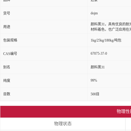
品牌
达豪
dojm
货号
颜料黑31，具有优良的
用途
材料着色，也广泛应用在
包装规格
1kg/25kg/180kg/吨包
67075-37-0
CAS编号
别名
颜料黑31
99%
纯度
目数
500目
物理性
物理状态