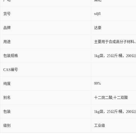
产地
湖北
sdjfl
货号
品牌
达豪
用途
主要用于合成高分子材料
包装规格
1kg袋，25公斤/桶，200
CAS编号
99%
纯度
别名
十二烷二酸;十二双酸
包装
1kg袋，25公斤/桶，200
级别
工业级