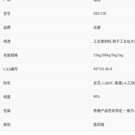
产地
湖北
DH1158
货号
品牌
达豪
用途
工业原材料,用于工业化大
25kg/200kg/5kg/1kg
包装规格
947141-86-8
CAS编号
别名
反式-1-(BOC-氨基)-4
99%
纯度
包装
依据产品性状而定,一般为
级别
医药级