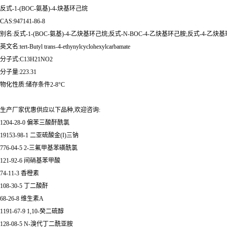
反式-1-(BOC-氨基)-4-炔基环己烷
CAS:947141-86-8
别名:反式-1-(BOC-氨基)-4-乙炔基环己烷;反式-N-BOC-4-乙炔基环己胺;反式-4-乙
英文名:tert-Butyl trans-4-ethynylcyclohexylcarbamate
分子式:C13H21NO2
分子量:223.31
物化性质:储存条件2-8°C
生产厂家优惠供应以下品种,欢迎咨询:
1204-28-0 偏苯三酸酐酰氯
19153-98-1 二亚硫酸金(I)三钠
776-04-5 2-三氟甲基苯磺酰氯
121-92-6 间硝基苯甲酸
74-11-3 香橙素
108-30-5 丁二酸酐
68-26-8 维生素A
1191-67-9 1,10-癸二硫醇
128-08-5 N-溴代丁二酰亚胺