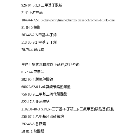
926-04-5 3,3-二甲基丁酰胺
21个下游产品
104944-72-1 3-(tert-pentylimino)benzo[de]isochromen-1(3H)-one
81-84-5 萘酐
563-46-2 2-甲基-1-丁烯
513-35-9 2-甲基-2-丁烯
78-78-4 异戊烷
生产厂家优惠供应以下品种,欢迎咨询:
61-73-4 亚甲兰
302-95-4 脱氧胆酸钠
60022-62-0 L-丝氨酸苄酯盐酸盐
756-80-9 二甲基二硫代磷酸酯
822-17-3 亚油酸钠
210230-40-3 N,N,N-三丁基-1-丁铵二[(三氟甲基)磺酰基]亚胺
556-67-2 八甲基环四硅氧烷
292-46-6 香菇素
50-01-1 盐酸胍