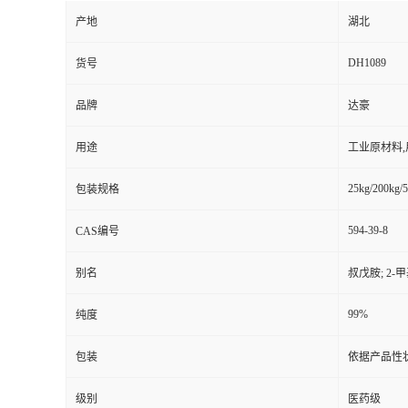
产地
湖北
DH1089
货号
品牌
达豪
用途
工业原材料
25kg/200kg/5
包装规格
594-39-8
CAS编号
别名
叔戊胺; 2-甲
99%
纯度
包装
依据产品性
级别
医药级