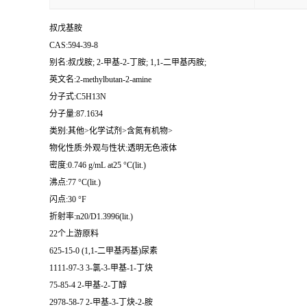
叔戊基胺
CAS:594-39-8
别名:叔戊胺; 2-甲基-2-丁胺; 1,1-二甲基丙胺;
英文名:2-methylbutan-2-amine
分子式:C5H13N
分子量:87.1634
类别:其他>化学试剂>含氮有机物>
物化性质:外观与性状:透明无色液体
密度:0.746 g/mL at25 °C(lit.)
沸点:77 °C(lit.)
闪点:30 °F
折射率:n20/D1.3996(lit.)
22个上游原料
625-15-0 (1,1-二甲基丙基)尿素
1111-97-3 3-氯-3-甲基-1-丁炔
75-85-4 2-甲基-2-丁醇
2978-58-7 2-甲基-3-丁炔-2-胺