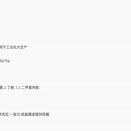
,用于工业化大生产
kg/1kg
基-2-丁胺; 1,1-二甲基丙胺;
状而定,一般为:纸板桶或镀锌铁桶