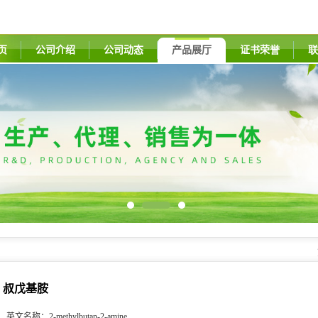
页
公司介绍
公司动态
产品展厅
证书荣誉
联
叔戊基胺
英文名称：
2-methylbutan-2-amine