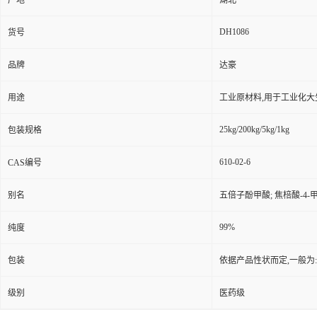
产地
湖北
DH1086
货号
品牌
达豪
用途
工业原材料,用于工业化大
25kg/200kg/5kg/1kg
包装规格
610-02-6
CAS编号
别名
五倍子酚甲酸; 焦棓酸-4-甲酸
99%
纯度
包装
依据产品性状而定,一般为
级别
医药级