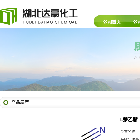
公司首页
公
产品展厅
1-萘乙腈
英文名称：
品牌：
达豪