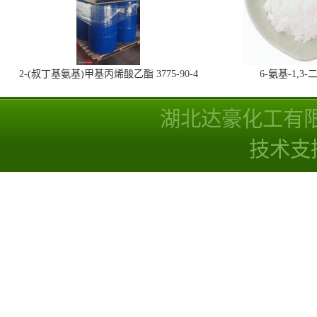
2-(叔丁基氨基)甲基丙烯酸乙酯 3775-90-4
6-氨基-1,
湖北达豪化工有
技术支