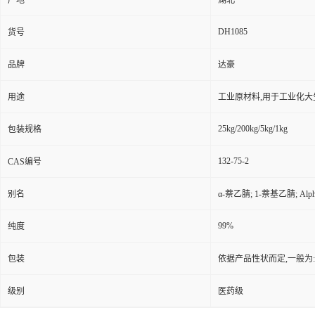
产地
湖北
DH1085
货号
品牌
达豪
用途
工业原材料,用于工业化大
25kg/200kg/5kg/1kg
包装规格
132-75-2
CAS编号
别名
α-萘乙腈; 1-萘基乙腈; Alp
99%
纯度
包装
依据产品性状而定,一般为
级别
医药级