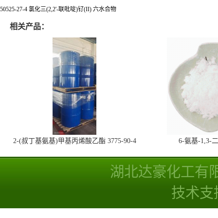
50525-27-4 氯化三(2,2'-联吡啶)钌(II) 六水合物
相关产品：
2-(叔丁基氨基)甲基丙烯酸乙酯 3775-90-4
6-氨基-1,
湖北达豪化工有
技术支