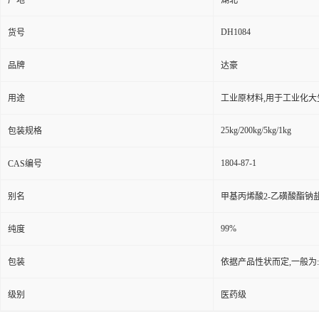
产地
湖北
DH1084
货号
品牌
达豪
用途
工业原材料,用于工业化大
25kg/200kg/5kg/1kg
包装规格
1804-87-1
CAS编号
别名
甲基丙烯酸2-乙磺酸酯钠盐
99%
纯度
包装
依据产品性状而定,一般为
级别
医药级