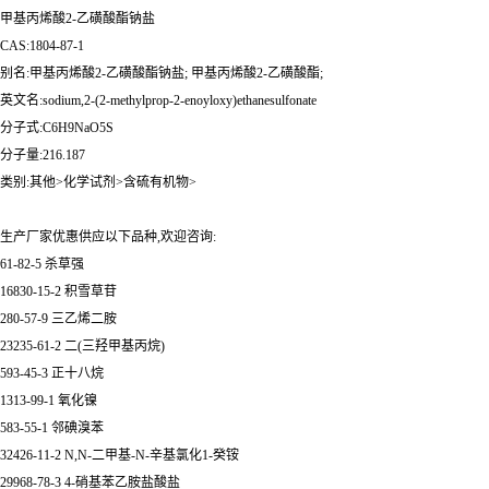
甲基丙烯酸2-乙磺酸酯钠盐
CAS:1804-87-1
别名:甲基丙烯酸2-乙磺酸酯钠盐; 甲基丙烯酸2-乙磺酸酯;
英文名:sodium,2-(2-methylprop-2-enoyloxy)ethanesulfonate
分子式:C6H9NaO5S
分子量:216.187
类别:其他>化学试剂>含硫有机物>
生产厂家优惠供应以下品种,欢迎咨询:
61-82-5 杀草强
16830-15-2 积雪草苷
280-57-9 三乙烯二胺
23235-61-2 二(三羟甲基丙烷)
593-45-3 正十八烷
1313-99-1 氧化镍
583-55-1 邻碘溴苯
32426-11-2 N,N-二甲基-N-辛基氯化1-癸铵
29968-78-3 4-硝基苯乙胺盐酸盐