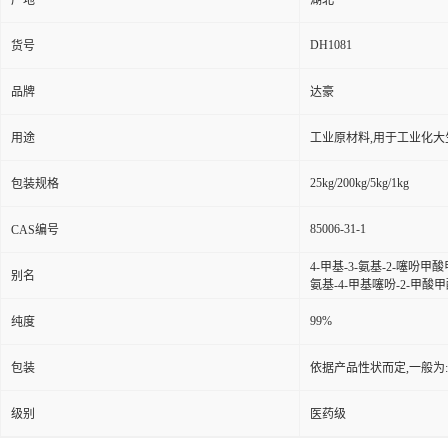
产地
湖北
DH1081
货号
品牌
达豪
用途
工业原材料,用于工业化大
25kg/200kg/5kg/1kg
包装规格
85006-31-1
CAS编号
4-甲基-3-氨基-2-噻吩甲酸
别名
氨基-4-甲基噻吩-2-甲酸甲酯
99%
纯度
包装
依据产品性状而定,一般为
级别
医药级