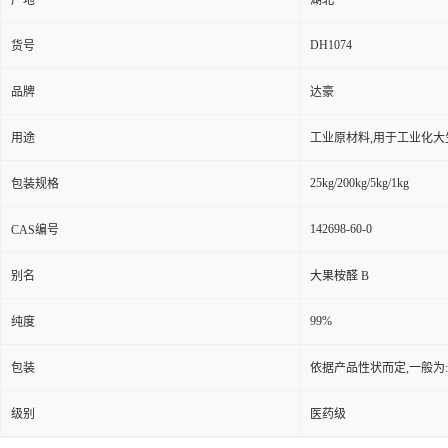
产地
湖北
DH1074
货号
品牌
达豪
用途
工业原材料,用于工业化大
25kg/200kg/5kg/1kg
包装规格
142698-60-0
CAS编号
别名
大果桉醛 B
99%
纯度
包装
依据产品性状而定,一般为
级别
医药级