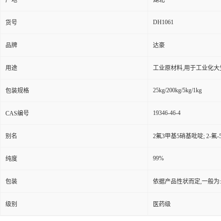
产地
湖北
DH1061
货号
品牌
达豪
用途
工业原材料,用于工业化大
25kg/200kg/5kg/1kg
包装规格
19346-46-4
CAS编号
别名
2氟3甲基5硝基吡啶; 2-氟-
99%
纯度
包装
依据产品性状而定,一般为
级别
医药级