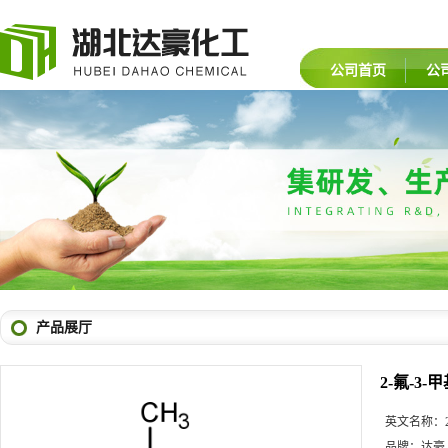
公司首页
公
产品展厅
2-氟-3-
英文名称：
品牌：
达豪