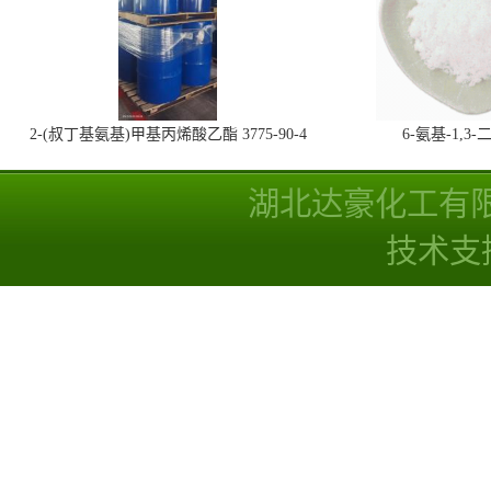
2-(叔丁基氨基)甲基丙烯酸乙酯 3775-90-4
6-氨基-1,
湖北达豪化工有
技术支