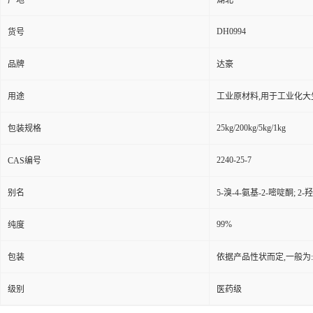
产地
湖北
DH0994
货号
品牌
达豪
用途
工业原材料,用于工业化大
25kg/200kg/5kg/1kg
包装规格
2240-25-7
CAS编号
别名
5-溴-4-氨基-2-嘧啶酮; 2-
99%
纯度
包装
依据产品性状而定,一般为
级别
医药级