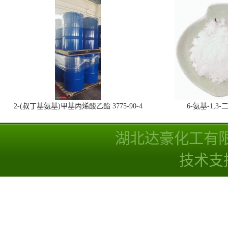
2-(叔丁基氨基)甲基丙烯酸乙酯 3775-90-4
6-氨基-1,
湖北达豪化工有
技术支