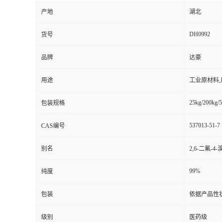
产地
湖北
DH0992
货号
品牌
达豪
用途
工业原材料
25kg/200kg/5
包装规格
537013-51-7
CAS编号
别名
2,6-二氟-4
99%
纯度
包装
依据产品性
级别
医药级