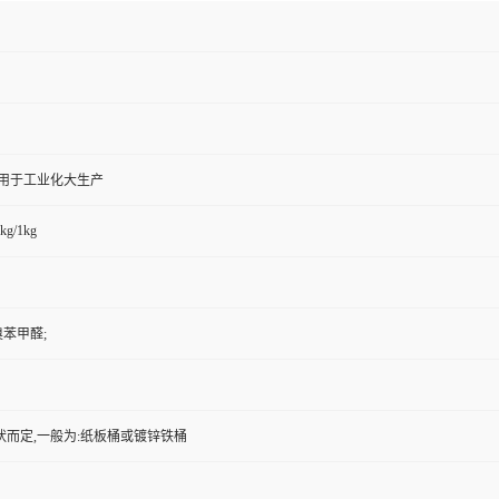
,用于工业化大生产
kg/1kg
-溴苯甲醛;
状而定,一般为:纸板桶或镀锌铁桶