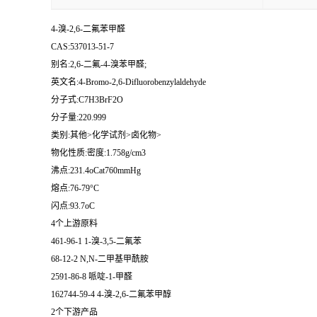
4-溴-2,6-二氟苯甲醛
CAS:537013-51-7
别名:2,6-二氟-4-溴苯甲醛;
英文名:4-Bromo-2,6-Difluorobenzylaldehyde
分子式:C7H3BrF2O
分子量:220.999
类别:其他>化学试剂>卤化物>
物化性质:密度:1.758g/cm3
沸点:231.4oCat760mmHg
熔点:76-79°C
闪点:93.7oC
4个上游原料
461-96-1 1-溴-3,5-二氟苯
68-12-2 N,N-二甲基甲酰胺
2591-86-8 哌啶-1-甲醛
162744-59-4 4-溴-2,6-二氟苯甲醇
2个下游产品