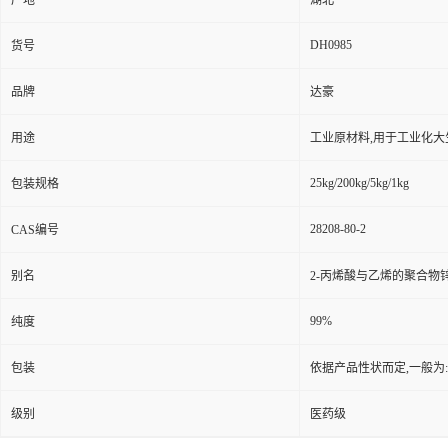
产地
湖北
DH0985
货号
品牌
达豪
用途
工业原材料,用于工业化大
25kg/200kg/5kg/1kg
包装规格
28208-80-2
CAS编号
别名
2-丙烯酸与乙烯的聚合物
99%
纯度
包装
依据产品性状而定,一般为
级别
医药级