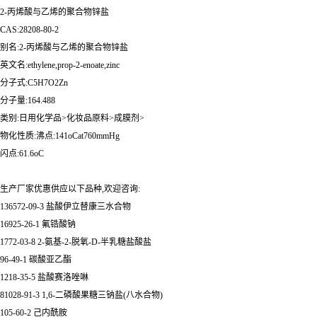
2-丙烯酸与乙烯的聚合物锌盐
CAS:28208-80-2
别名:2-丙烯酸与乙烯的聚合物锌盐
英文名:ethylene,prop-2-enoate,zinc
分子式:C5H7O2Zn
分子量:164.488
类别:日用化学品>化妆品原料>成膜剂>
物化性质:沸点:141oCat760mmHg
闪点:61.6oC
生产厂家优惠供应以下品种,欢迎咨询:
136572-09-3 盐酸伊立替康三水合物
16925-26-1 氟锆酸钠
1772-03-8 2-氨基-2-脱氧-D-半乳糖盐酸盐
96-49-1 碳酸亚乙酯
1218-35-5 盐酸赛洛唑啉
81028-91-3 1,6-二磷酸果糖三钠盐(八水合物)
105-60-2 己内酰胺