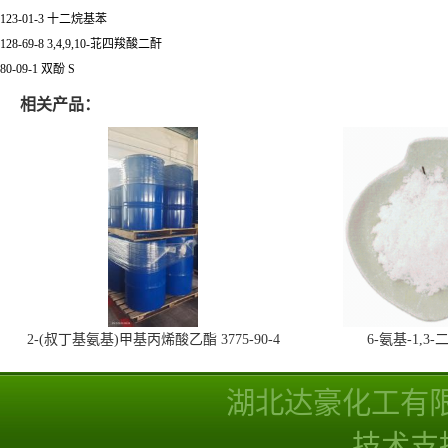
123-01-3 十二烷基苯
128-69-8 3,4,9,10-苝四羧酸二酐
80-09-1 双酚 S
相关产品：
2-(叔丁基氨基)甲基丙烯酸乙酯 3775-90-4
6-氨基-1,
湖北达豪化工有
技术支