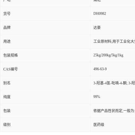
产地
湖北
DH0982
货号
品牌
达豪
用途
工业原材料,用于工业化大
25kg/200kg/5kg/1kg
包装规格
496-63-9
CAS编号
别名
3-羟基-4氢-吡喃-4-酮; 3-
99%
纯度
包装
依据产品性状而定,一般为
级别
医药级