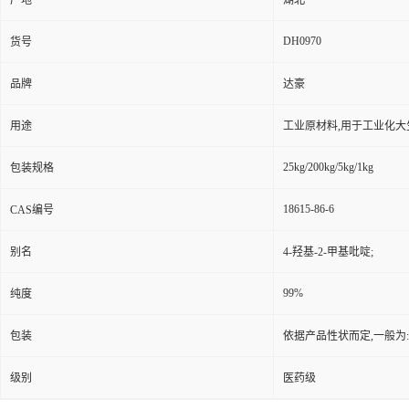
产地
湖北
DH0970
货号
品牌
达豪
用途
工业原材料,用于工业化大
25kg/200kg/5kg/1kg
包装规格
18615-86-6
CAS编号
别名
4-羟基-2-甲基吡啶;
99%
纯度
包装
依据产品性状而定,一般为
级别
医药级