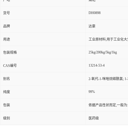
产地
湖北
DH0898
货号
品牌
达豪
用途
工业原材料,用于工业化大
25kg/200kg/5kg/1kg
包装规格
13214-53-4
CAS编号
别名
2-氧代-1-咪唑烷碳酰氯; 1
99%
纯度
包装
依据产品性状而定,一般为
级别
医药级