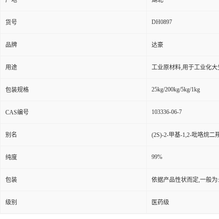
产地
湖北
DH0897
货号
品牌
达豪
用途
工业原材料,用于工业化大
25kg/200kg/5kg/1kg
包装规格
103336-06-7
CAS编号
别名
(2S)-2-甲基-1,2-吡咯烷
99%
纯度
包装
依据产品性状而定,一般为
级别
医药级