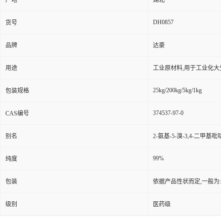
产地
湖北
DH0857
货号
品牌
达豪
用途
工业原材料,用于工业化大
25kg/200kg/5kg/1kg
包装规格
374537-97-0
CAS编号
别名
2-氨基-5-溴-3,4-二甲基吡
99%
纯度
包装
依据产品性状而定,一般为
级别
医药级