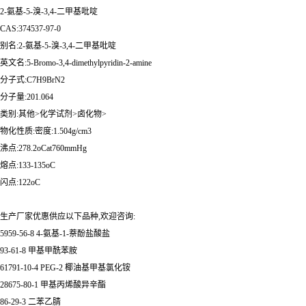
2-氨基-5-溴-3,4-二甲基吡啶
CAS:374537-97-0
别名:2-氨基-5-溴-3,4-二甲基吡啶
英文名:5-Bromo-3,4-dimethylpyridin-2-amine
分子式:C7H9BrN2
分子量:201.064
类别:其他>化学试剂>卤化物>
物化性质:密度:1.504g/cm3
沸点:278.2oCat760mmHg
熔点:133-135oC
闪点:122oC
生产厂家优惠供应以下品种,欢迎咨询:
5959-56-8 4-氨基-1-萘酚盐酸盐
93-61-8 甲基甲酰苯胺
61791-10-4 PEG-2 椰油基甲基氯化铵
28675-80-1 甲基丙烯酸异辛酯
86-29-3 二苯乙腈