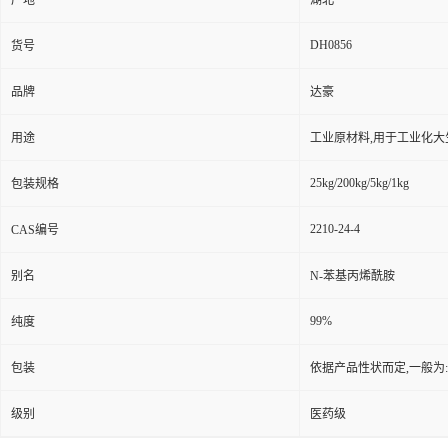
产地
湖北
DH0856
货号
品牌
达豪
用途
工业原材料,用于工业化大
25kg/200kg/5kg/1kg
包装规格
2210-24-4
CAS编号
别名
N-苯基丙烯酰胺
99%
纯度
包装
依据产品性状而定,一般为
级别
医药级