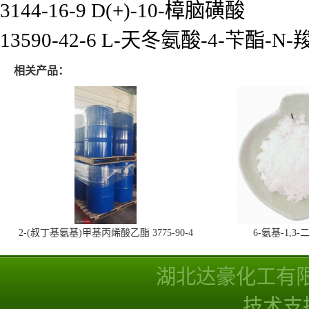
3144-16-9 D(+)-10-樟脑磺酸
13590-42-6 L-天冬氨酸-4-苄酯-
相关产品：
2-(叔丁基氨基)甲基丙烯酸乙酯 3775-90-4
6-氨基-1,
湖北达豪化工有
技术支