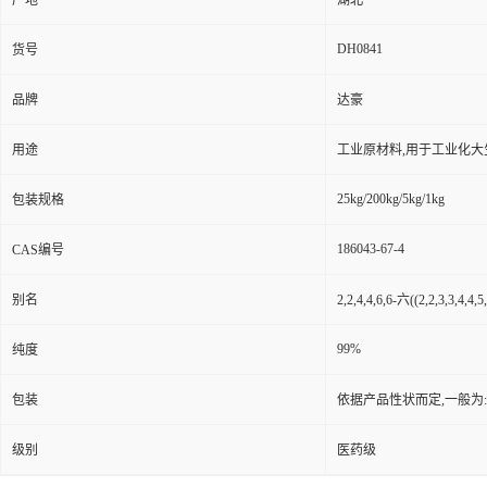
产地
湖北
DH0841
货号
品牌
达豪
用途
工业原材料,用于工业化大
25kg/200kg/5kg/1kg
包装规格
186043-67-4
CAS编号
别名
2,2,4,4,6,6-六((2,2,3,3,
99%
纯度
包装
依据产品性状而定,一般为
级别
医药级