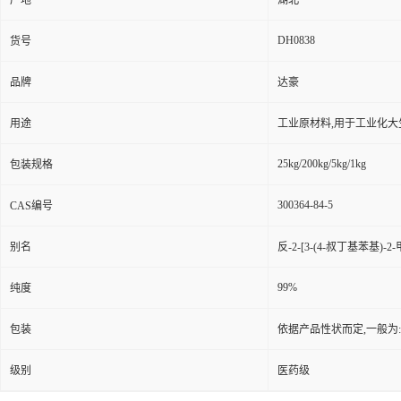
产地
湖北
DH0838
货号
品牌
达豪
用途
工业原材料,用于工业化大
25kg/200kg/5kg/1kg
包装规格
300364-84-5
CAS编号
别名
反-2-[3-(4-叔丁基苯基)-
99%
纯度
包装
依据产品性状而定,一般为
级别
医药级