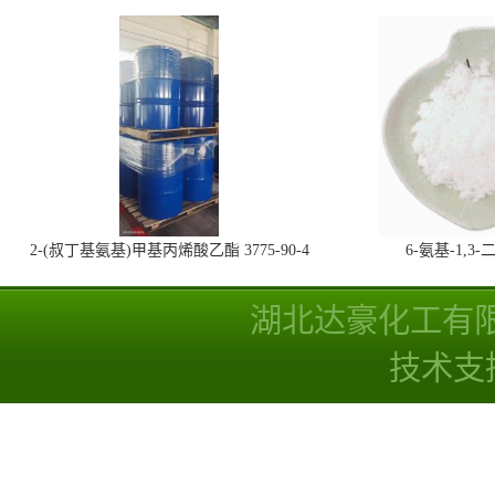
2-(叔丁基氨基)甲基丙烯酸乙酯 3775-90-4
6-氨基-1,
湖北达豪化工有
技术支