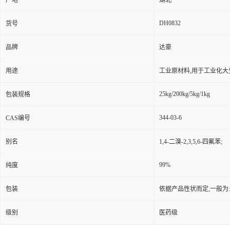
产地
湖北
DH0832
货号
品牌
达豪
用途
工业原材料,用于工业化大
25kg/200kg/5kg/1kg
包装规格
344-03-6
CAS编号
别名
1,4-二溴-2,3,5,6-四氟苯;
99%
纯度
包装
依据产品性状而定,一般为
级别
医药级