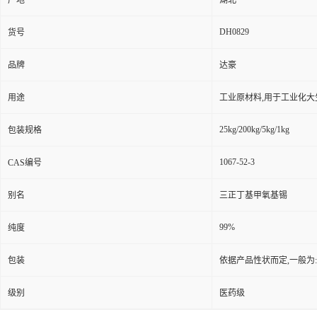
产地
湖北
DH0829
货号
品牌
达豪
用途
工业原材料,用于工业化大
25kg/200kg/5kg/1kg
包装规格
1067-52-3
CAS编号
别名
三正丁基甲氧基锡
99%
纯度
包装
依据产品性状而定,一般为
级别
医药级