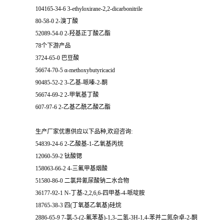
104165-34-6 3-ethyloxirane-2,2-dicarbonitrile
80-58-0 2-溴丁酸
52089-54-0 2-羟基正丁酸乙酯
78个下游产品
3724-65-0 巴豆酸
56674-70-5 α-methoxybutyricacid
90485-52-2 3-乙基-哌嗪-2-酮
56674-69-2 2-甲氧基丁酸
607-97-6 2-乙基乙酰乙酸乙酯
生产厂家优惠供应以下品种,欢迎咨询:
54839-24-6 2-乙酸基-1-乙氧基丙烷
12060-59-2 钛酸锶
158063-66-2 4-三氟甲基烟酸
51580-86-0 二氯异氰尿酸钠二水合物
36177-92-1 N-丁基-2,2,6,6-四甲基-4-哌啶胺
18765-38-3 四(丁氧基乙氧基)硅烷
2886-65-9 7-氯-5-(2-氟苯基)-1,3-二氢-3H-1,4-苯并二氮杂卓-2-酮