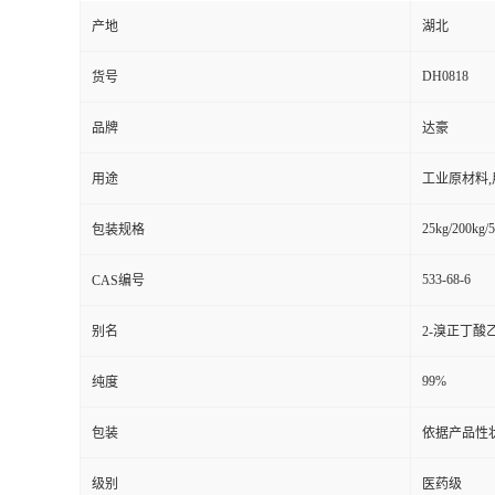
产地
湖北
DH0818
货号
品牌
达豪
用途
工业原材料
25kg/200kg/5
包装规格
533-68-6
CAS编号
别名
2-溴正丁酸乙
99%
纯度
包装
依据产品性
级别
医药级