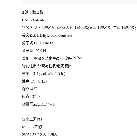
2-溴丁酸乙酯
CAS:533-68-6
别名:2-溴正丁酸乙酯; alpha-溴代丁酸乙酯; α-溴丁酸乙酯; 二溴丁酸乙酯;
英文名:DL-Ethyl2-bromobutyrate
分子式:C6H11BrO2
分子量:195.054
类别:生物及医药化学品>医药中间体>
物化性质:外观与性状:透明液体
密度:1.321 g/mL at25 °C(lit.)
沸点:177 °C(lit.)
熔点:-4°C
闪点:137 °F
折射率:n20/D1.447(lit.)
13个上游原料
64-17-5 乙醇
26074-52-2 2-溴丁酰溴