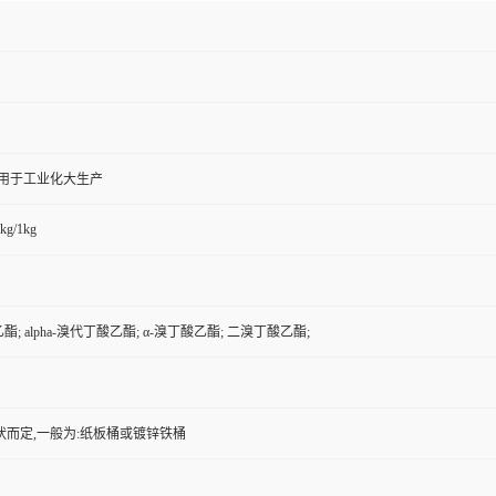
,用于工业化大生产
kg/1kg
酯; alpha-溴代丁酸乙酯; α-溴丁酸乙酯; 二溴丁酸乙酯;
状而定,一般为:纸板桶或镀锌铁桶