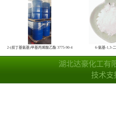
2-(叔丁基氨基)甲基丙烯酸乙酯 3775-90-4
6-氨基-1,
湖北达豪化工有
技术支