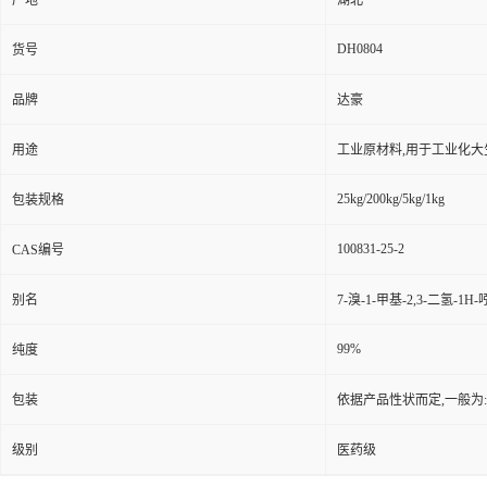
产地
湖北
DH0804
货号
品牌
达豪
用途
工业原材料,用于工业化大
25kg/200kg/5kg/1kg
包装规格
100831-25-2
CAS编号
别名
7-溴-1-甲基-2,3-二氢-1H
99%
纯度
包装
依据产品性状而定,一般为
级别
医药级