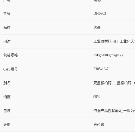
产地
湖北
DH0803
货号
品牌
达豪
用途
工业原材料,用于工业化大
25kg/200kg/5kg/1kg
包装规格
2305-13-7
CAS编号
别名
双氢松柏醇; 二氢松柏醇; 3-
99%
纯度
包装
依据产品性状而定,一般为
级别
医药级