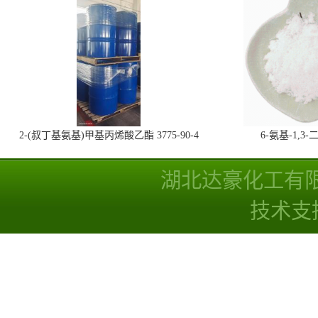
2-(叔丁基氨基)甲基丙烯酸乙酯 3775-90-4
6-氨基-1,
湖北达豪化工有
技术支