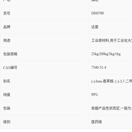
产地
湖北
DH0789
货号
品牌
达豪
用途
工业原材料,用于工业化大
25kg/200kg/5kg/1kg
包装规格
7540-51-4
CAS编号
别名
(-)-beta-香茅醇; (-)-3,7
99%
纯度
包装
依据产品性状而定,一般为
级别
医药级