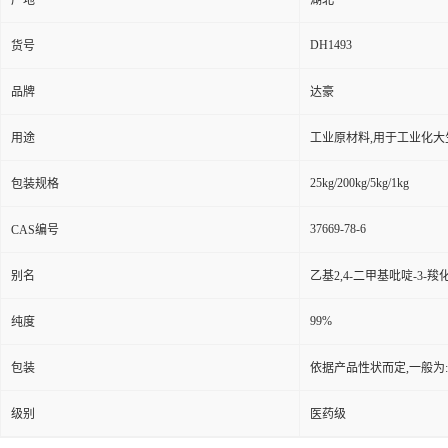
产地
湖北
DH1493
货号
品牌
达豪
用途
工业原材料,用于工业化大
25kg/200kg/5kg/1kg
包装规格
37669-78-6
CAS编号
别名
乙基2,4-二甲基吡啶-3-羧化
99%
纯度
包装
依据产品性状而定,一般为
级别
医药级