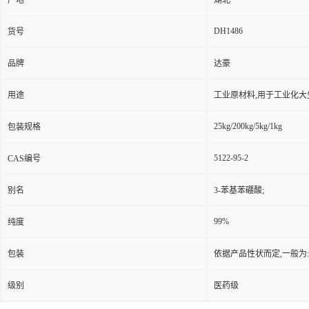
产地
湖北
DH1486
货号
品牌
达豪
用途
工业原材料,用于工业化大
25kg/200kg/5kg/1kg
包装规格
5122-95-2
CAS编号
别名
3-苯基苯硼酸;
99%
纯度
包装
依据产品性状而定,一般为
级别
医药级