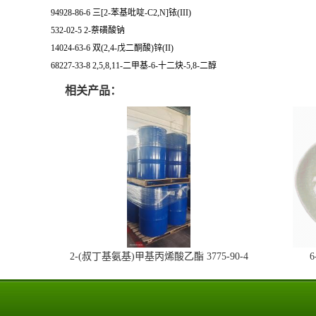
94928-86-6 三[2-苯基吡啶-C2,N]铱(III)
532-02-5 2-萘磺酸钠
14024-63-6 双(2,4-戊二酮酸)锌(II)
68227-33-8 2,5,8,11-二甲基-6-十二炔-5,8-二醇
相关产品：
2-(叔丁基氨基)甲基丙烯酸乙酯 3775-90-4