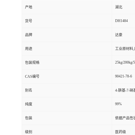
产地
湖北
DH1484
货号
品牌
达豪
用途
工业原材料
25kg/200kg/5
包装规格
90421-78-6
CAS编号
别名
4-肼基-7-硝
99%
纯度
包装
依据产品性
级别
医药级