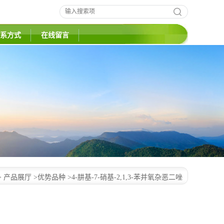
系方式
在线留言
>
产品展厅
>
优势品种
>
4-肼基-7-硝基-2,1,3-苯并氧杂恶二唑