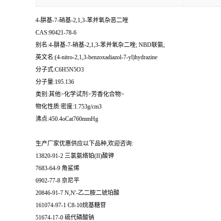
4-肼基-7-硝基-2,1,3-苯并氧杂恶二唑
CAS:90421-78-6
别名:4-肼基-7-硝基-2,1,3-苯并氧杂二唑; NBD联氨;
英文名:(4-nitro-2,1,3-benzoxadiazol-7-yl)hydrazine
分子式:C6H5N5O3
分子量:195.136
类别:其他>化学试剂>芳香化合物>
物化性质:密度:1.753g/cm3
沸点:450.4oCat760mmHg
生产厂家优惠供应以下品种,欢迎咨询:
13820-91-2 三氯氨络铂(II)酸钾
7683-64-9 角鲨烯
6902-77-8 京尼平
20846-91-7 N,N'-乙二胺二琥珀酸
161074-97-1 C8-10烷基糖苷
51674-17-0 硫代磷酸钠