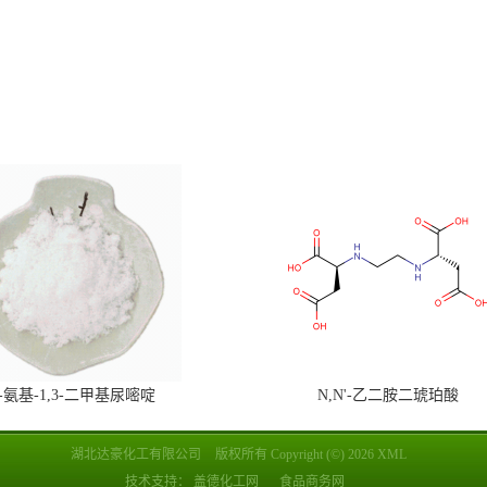
6-氨基-1,3-二甲基尿嘧啶
N,N'-乙二胺二琥珀酸
湖北达豪化工有限公司
版权所有 Copyright (©) 2026
XML
技术支持：
盖德化工网
食品商务网