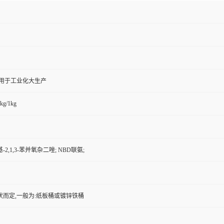
,用于工业化大生产
kg/1kg
基-2,1,3-苯并氧杂二唑; NBD联氨;
状而定,一般为:纸板桶或镀锌铁桶