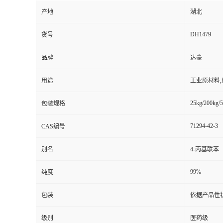
产地
湖北
DH1479
货号
品牌
达豪
用途
工业原材料
25kg/200kg/5
包装规格
71294-42-3
CAS编号
别名
4-丙基联苯
99%
纯度
包装
依据产品性
级别
医药级