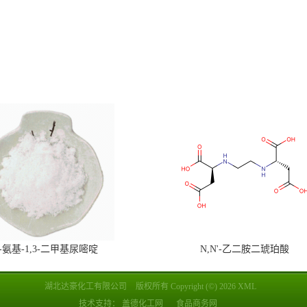
6-氨基-1,3-二甲基尿嘧啶
N,N'-乙二胺二琥珀酸
湖北达豪化工有限公司
版权所有 Copyright (©) 2026
XML
技术支持：
盖德化工网
食品商务网