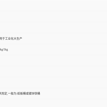
,用于工业化大生产
kg/1kg
状而定,一般为:纸板桶或镀锌铁桶