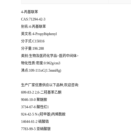
4-丙基联苯
CAS:71294-42-3
别名:4-丙基联苯
英文名:4-Propylbiphenyl
分子式:C15H16
分子量:196.288
类别:生物及医药化学品>医药中间体>
物化性质:密度:0.962g/cm3
沸点:109-111oC(1.5mmHg)
生产厂家优惠供应以下品种,欢迎咨询:
699-83-2 2,6-二羟基苯乙酮
9046-10-0 聚醚胺
3734-67-6 酸性红1
924-42-5 N-(羟甲基)丙烯酰胺
14644-61-2 硫酸锆
7783-99-5 亚硝酸银