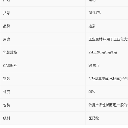
产地
湖北
DH1478
货号
品牌
达豪
用途
工业原材料,用于工业化大
25kg/200kg/5kg/1kg
包装规格
90-01-7
CAS编号
别名
2-羟基苯甲醇;水杨醇(>98
99%
纯度
包装
依据产品性状而定,一般为
级别
医药级