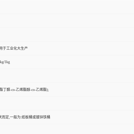
,用于工业化大生产
kg/1kg
丁醛-co-乙烯酯醇-co-乙烯酯);
状而定,一般为:纸板桶或镀锌铁桶