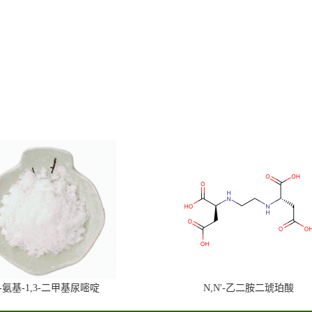
6-氨基-1,3-二甲基尿嘧啶
N,N'-乙二胺二琥珀酸