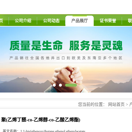
页
公司介绍
公司动态
产品展厅
证书荣誉
联
您当前的位置：
网站首页
>
聚(乙烯丁醛-co-乙烯醇-co-乙酸乙烯酯)
英文名称：
1,1-bis(ethenoxy)butane,ethenol,ethenylacetate