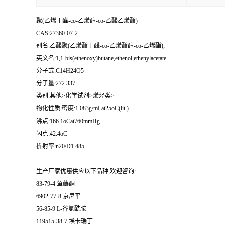
聚(乙烯丁醛-co-乙烯醇-co-乙酸乙烯酯)
CAS:27360-07-2
别名:乙酸聚(乙烯酯丁醛-co-乙烯酯醇-co-乙烯酯);
英文名:1,1-bis(ethenoxy)butane,ethenol,ethenylacetate
分子式:C14H24O5
分子量:272.337
类别:其他>化学试剂>烯烃类>
物化性质:密度:1.083g/mLat25oC(lit.)
沸点:166.1oCat760mmHg
闪点:42.4oC
折射率:n20/D1.485
生产厂家优惠供应以下品种,欢迎咨询:
83-79-4 鱼藤酮
6902-77-8 京尼平
56-85-9 L-谷氨酰胺
119515-38-7 埃卡瑞丁