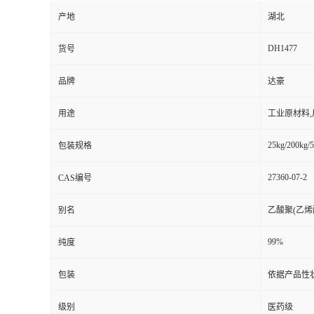
产地
湖北
DH1477
货号
品牌
达豪
用途
工业原材料
25kg/200kg/5
包装规格
27360-07-2
CAS编号
别名
乙酸聚(乙烯酯
99%
纯度
包装
依据产品性
级别
医药级