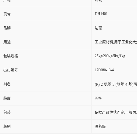
产地
湖北
DH1401
货号
品牌
达豪
用途
工业原材料,用于工业化大
25kg/200kg/5kg/1kg
包装规格
170080-13-4
CAS编号
别名
(R)-2-氨基-3-(联苯-4-基)丙
99%
纯度
包装
依据产品性状而定,一般为
级别
医药级