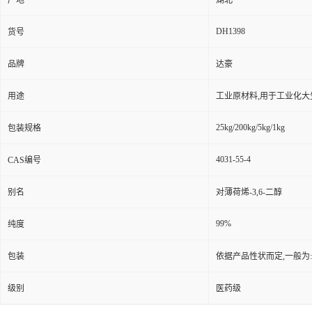
产地
湖北
DH1398
货号
品牌
达豪
用途
工业原材料,用于工业化大
25kg/200kg/5kg/1kg
包装规格
4031-55-4
CAS编号
别名
对薄荷烯-3,6-二醇
99%
纯度
包装
依据产品性状而定,一般为
级别
医药级