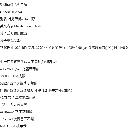
对薄荷烯-3,6-二醇
CAS:4031-55-4
别名:对薄荷烯-3,6-二醇
英文名:p-Menth-1-ene-3,6-diol
分子式:C10H18O2
分子量:170.25
物化性质:熔点165 °C沸点279.4±40.0 °C 密度1.039±0.06 g/cm3 酸度系数(pKa)14.44±0.7
生产厂家优惠供应以下品种,欢迎咨询:
490-79-9 2,5-二羟基苯甲酸
3400-45-1 环戊酸
52927-22-7 6-氰基-2-萘酚
84163-13-3 6-氟-3-哌啶-4-基-1,2-苯并异唑盐酸盐
4755-77-5 草酰氯单乙酯
123-11-5 大茴香醛
4426-47-5 正丁基硼酸
139-13-9 次氮基三乙酸
624-31-7 4-碘甲苯