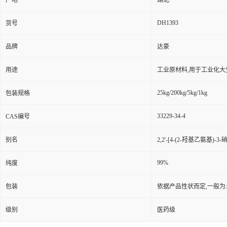
产地
湖北
DH1393
货号
品牌
达豪
用途
工业原材料,用于工业化大
25kg/200kg/5kg/1kg
包装规格
33229-34-4
CAS编号
别名
2,2'-[4-(2-羟基乙氨基)-
99%
纯度
包装
依据产品性状而定,一般为
级别
医药级