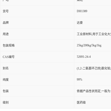
产地
湖北
DH1389
货号
品牌
达豪
用途
工业原材料,用于工业化大
25kg/200kg/5kg/1kg
包装规格
52691-24-4
CAS编号
别名
(1,2-二氨基环己烷)氯化铂;
99%
纯度
包装
依据产品性状而定,一般为
级别
医药级