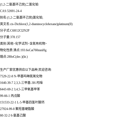
(1,2-二氨基环己烷)二氯化铂
CAS:52691-24-4
别名:(1,2-二氨基环己烷)氯化铂;
英文名:cis-Dichloro(1,2-diaminocyclohexane)platinum(II)
分子式:C6H12Cl2N2P
分子量:378.157
类别:其他>化学试剂>含氮有机物>
物化性质:沸点:193.6oCat760mmHg
熔点:280oC(dec.)(lit.)
生产厂家优惠供应以下品种,欢迎咨询:
7529-22-8 N-甲基吗啉氮氧化物
1640-39-7 2,3,3-三甲基-3H-吲哚
6443-69-2 3,4,5-三甲氧基甲苯
99-66-1 丙戊酸
151533-22-1 L-5-甲基四氢叶酸钙
27924-99-8 聚羟基硬脂酸
60-32-2 6-氨基己酸