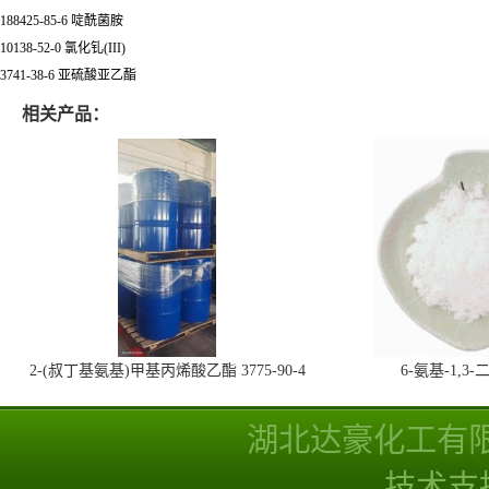
188425-85-6 啶酰菌胺
10138-52-0 氯化钆(III)
3741-38-6 亚硫酸亚乙酯
相关产品：
2-(叔丁基氨基)甲基丙烯酸乙酯 3775-90-4
6-氨基-1,
湖北达豪化工有
技术支