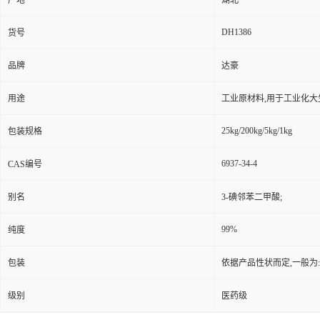
产地
湖北
DH1386
货号
品牌
达豪
用途
工业原材料,用于工业化大
25kg/200kg/5kg/1kg
包装规格
6937-34-4
CAS编号
别名
3-碘邻苯二甲酸;
99%
纯度
包装
依据产品性状而定,一般为
级别
医药级