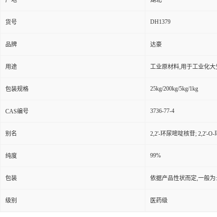
产地
湖北
DH1379
货号
品牌
达豪
用途
工业原材料,用于工业化大
25kg/200kg/5kg/1kg
包装规格
3736-77-4
CAS编号
别名
2,2'-环尿嘧啶核苷; 2,2'-O
99%
纯度
包装
依据产品性状而定,一般为
级别
医药级