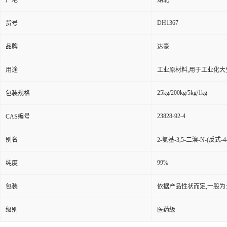
产地
湖北
DH1367
货号
品牌
达豪
用途
工业原材料,用于工业化大
25kg/200kg/5kg/1kg
包装规格
23828-92-4
CAS编号
别名
2-氨基-3,5-二溴-N-(反式
99%
纯度
包装
依据产品性状而定,一般为
级别
医药级