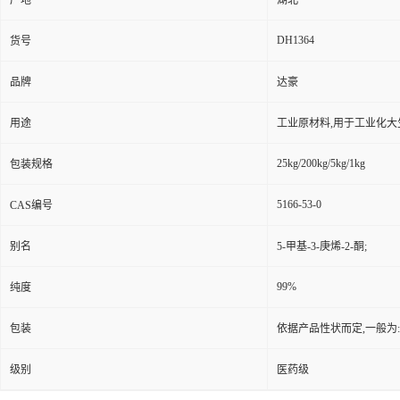
产地
湖北
DH1364
货号
品牌
达豪
用途
工业原材料,用于工业化大
25kg/200kg/5kg/1kg
包装规格
5166-53-0
CAS编号
别名
5-甲基-3-庚烯-2-酮;
99%
纯度
包装
依据产品性状而定,一般为
级别
医药级