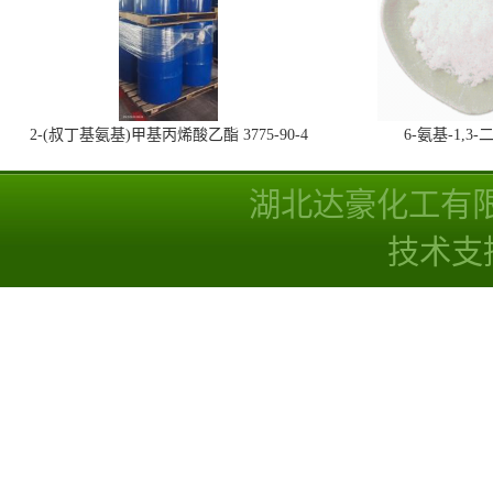
2-(叔丁基氨基)甲基丙烯酸乙酯 3775-90-4
6-氨基-1,
湖北达豪化工有
技术支