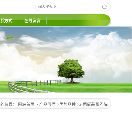
系方式
在线留言
前的位置：
网站首页
>
产品展厅
>
优势品种
>
2-丙氧基氯乙烷