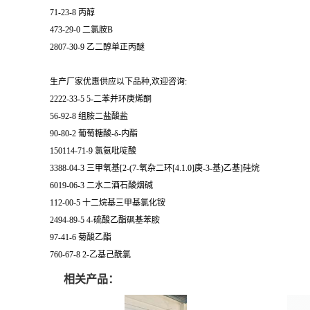
71-23-8 丙醇
473-29-0 二氯胺B
2807-30-9 乙二醇单正丙醚
生产厂家优惠供应以下品种,欢迎咨询:
2222-33-5 5-二苯并环庚烯酮
56-92-8 组胺二盐酸盐
90-80-2 葡萄糖酸-δ-内酯
150114-71-9 氯氨吡啶酸
3388-04-3 三甲氧基[2-(7-氧杂二环[4.1.0]庚-3-基)乙基]硅烷
6019-06-3 二水二酒石酸烟碱
112-00-5 十二烷基三甲基氯化铵
2494-89-5 4-硫酸乙酯砜基苯胺
97-41-6 菊酸乙酯
760-67-8 2-乙基己酰氯
相关产品：