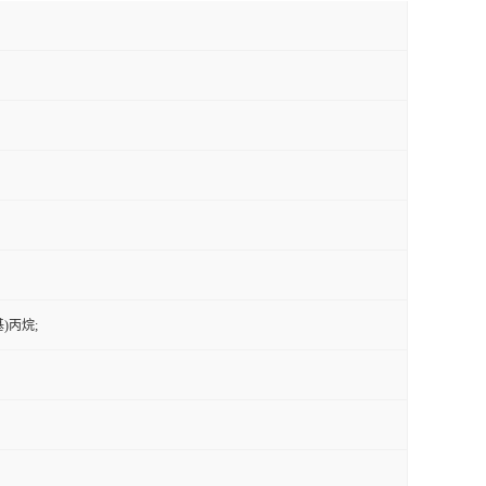
基)丙烷;