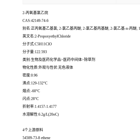
2-丙氧基氯乙烷
CAS:42149-74-6
别名:正丙氧基乙基氯; 2-氯乙基丙醚; 2-氯乙基丙基醚; 2-氯乙基-n-丙醚; 1-
英文名:2-PropoxyethylChloride
分子式:C5H11ClO
分子量:122.593
类别:生物及医药化学品>医药中间体>除草剂
物化性质:外观与性状:无色液体
密度:0.96
沸点:129-132°C
熔点:-60°C
闪点:28°C
折射率:1.4157-1.4177
水溶解性:6.2g/L(20oC)
4个上游原料
54509-73-8 ethene