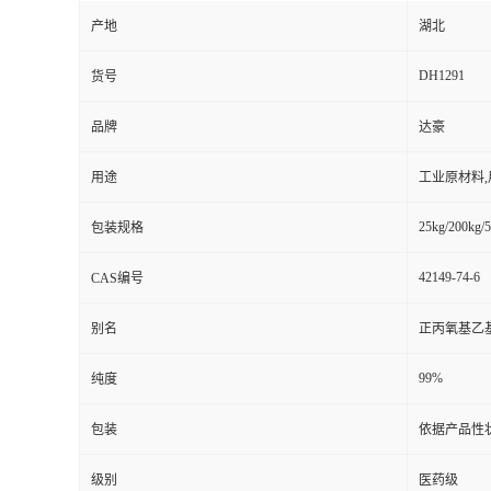
产地
湖北
DH1291
货号
品牌
达豪
用途
工业原材料
25kg/200kg/5
包装规格
42149-74-6
CAS编号
别名
正丙氧基乙基氯
99%
纯度
包装
依据产品性
级别
医药级