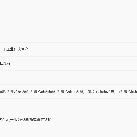
,用于工业化大生产
kg/1kg
; 2-氯乙基丙醚; 2-氯乙基丙基醚; 2-氯乙基-n-丙醚; 1-氯-2-丙氧基乙烷; 1-(2-氯乙氧
状而定,一般为:纸板桶或镀锌铁桶