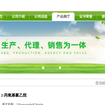
页
公司介绍
公司动态
产品展厅
证书荣誉
联
您当
2-丙氧基氯乙烷
英文名称：
2-PropoxyethylChloride