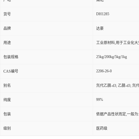
产地
湖北
DH1285
货号
品牌
达豪
用途
工业原材料,用于工业化大
25kg/200kg/5kg/1kg
包装规格
2206-26-0
CAS编号
别名
氘代乙腈-d3; 乙腈-d3; 氘
99%
纯度
包装
依据产品性状而定,一般为
级别
医药级